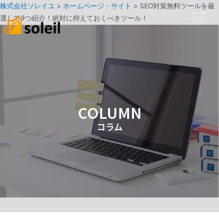
株式会社ソレイユ
>
ホームページ・サイト
>
SEO対策無料ツールを厳
選して9つ紹介！絶対に抑えておくべきツール！
COLUMN
コラム